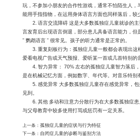
玩，不参加小朋友的合作性游戏，通常不怕陌生人，
能用手指指物，在运用身体语言方面也同样落后，较
2. 语言交流障碍 这是大多数孤独症儿童就诊
言发育后出现语言倒退，部分患儿具备语言能力，但
" 鹦鹉语言 " 很常见。孩子的听力通常是正常的。
3. 重复刻板行为：孤独症儿童一般都会表现出
爱看电视广告或天气预报、爱听某一首或几首特别的
4. 智力异常： 70% 左右的孤独症儿童智力落
是在机械记忆方面，例如数字、年代等。对音乐特别
5. 感觉异常 大多数孤独症儿童存在感觉异常
见到。
6. 其他 多动和注意力分散行为在大多数孤独
与父母教育中较多使用打骂或惩罚有一定关系。
孤独症儿童的症状与行为特征
上一条：
自闭症儿童的诊断与鉴别方法
下一条：