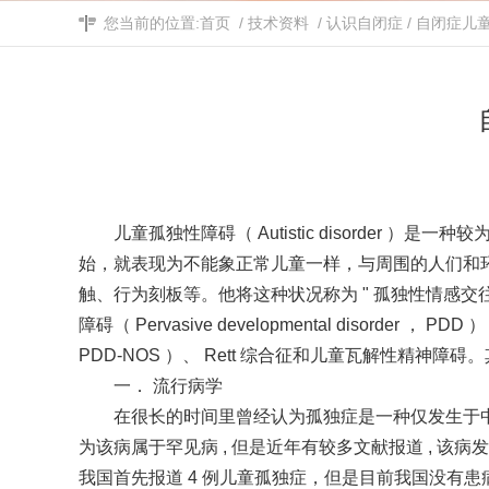
您当前的位置:
首页
/
技术资料
/
认识自闭症
/
自闭症儿
儿童孤独性障碍（ Autistic disorder ）是
始，就表现为不能象正常儿童一样，与周围的人们和环
触、行为刻板等。他将这种状况称为 " 孤独性情感
障碍（ Pervasive developmental disord
PDD-NOS ）、 Rett 综合征和儿童瓦解性
一． 流行病学
在很长的时间里曾经认为孤独症是一种仅发生于
为该病属于罕见病 , 但是近年有较多文献报道 , 该病发病率不
我国首先报道 4 例儿童孤独症，但是目前我国没有患病