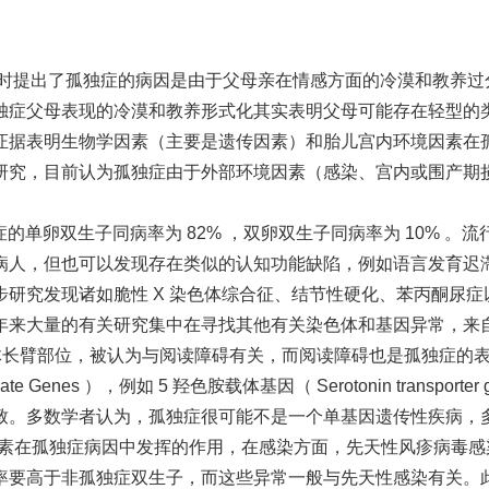
断后，也同时提出了孤独症的病因是由于父母亲在情感方面的冷漠和教
独症父母表现的冷漠和教养形式化其实表明父母可能存在轻型的
证据表明生物学因素（主要是遗传因素）和胎儿宫内环境因素在
研究，目前认为孤独症由于外部环境因素（感染、宫内或围产期
ven 报道孤独症的单卵双生子同病率为 82% ，双卵双生子同病率为 1
病人，但也可以发现存在类似的认知功能缺陷，例如语言发育迟
究发现诸如脆性 X 染色体综合征、结节性硬化、苯丙酮尿症以及
大量的有关研究集中在寻找其他有关染色体和基因异常，来自母亲的
色体长臂部位，被认为与阅读障碍有关，而阅读障碍也是孤独症的
s ），例如 5 羟色胺载体基因（ Serotonin transporter gen
致。多数学者认为，孤独症很可能不是一个单基因遗传性疾病，
染因素在孤独症病因中发挥的作用，在感染方面，先天性风疹病毒
率要高于非孤独症双生子，而这些异常一般与先天性感染有关。