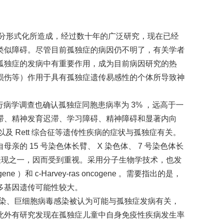
养过分形式化所造成，经过数十年的广泛研究，现在已经
类似障碍。尽管目前孤独症的病因仍不明了，有关学者
孤独症的发病中有重要作用，成为目前病因研究的热
损伤等）作用于具有孤独症遗传易感性的个体所导致神
0% 。流行病学调查也确认孤独症同胞患病率为 3% ，远高于一
滞、精神发育迟滞、学习障碍、精神障碍和显著内向
 Rett 综合征等遗传性疾病的症状与孤独症有关。
 15 号染色体长臂、 X 染色体、 7 号染色体长
表现之一，因而受到重视。采用分子生物学技术，也发
e ）和 c-Harvey-ras oncogene 。需要指出的是，
多基因遗传可能性较大。
感染、巨细胞病毒感染被认为可能与孤独症发病有关，
此外有研究发现在孤独症儿童中自身免疫性疾病发生率