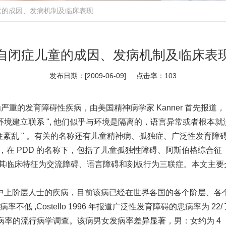
童的成因、发病机制及临床表现
自闭症儿童的成因、发病机制及临床表
发布日期：[2009-06-09] 点击率：
103
一种较为严重的发育障碍性疾病，由美国精神病学家 Kanner 首先报道， 
境建立联系 ", 他们似乎与环境是隔离的，语言异常或者根本
交往紊乱 " 。有关的名称还有儿童精神病、孤独症、广泛性发育
er ， PDD ），在 PDD 的名称下，包括了儿童孤独性障碍、阿斯伯格综合征（
精神障碍。其临床特征为交流障碍、语言障碍和刻板行为三联症。本文
中上阶层人士的疾病，目前该病已经在世界各国的各个阶层、各
低 ,Costello 1996 年报道广泛性发育障碍的患病率为 22/ 
率的流行病学调查。该病男女发病率差异显著，男：女约为 4 ： 