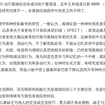
IVIG 治疗孤独症也有成功的个案报道，近年又有报道注射 MM
是研究结果不一，在孤独症病因学中的意义尚不明了。
理学和神经影象学的研究，一般认为，孤独症是一种神经系统发
RI ）以及单光子发射电子计算机体层扫描（ SPECT ），发
究者发现大脑边缘系统可能与孤独症有密切关系，边缘系统中主
行为退缩、强迫行为、不了解危险处境、不能从记忆库存中提取
音、光线、味道和与感情以及恐惧相关的刺激，已经发现孤独症
行为和情感淡漠行为。海马回是负责学习和记忆的一个中枢，孤
为、自我刺激行为和多动行为；在神经生化方面，有研究发现孤
甲肾上腺素加高、而血小板中肾上腺素和多巴胺下降以及阿片等神
交流障碍、语言障碍和刻板行为是孤独症的三个主要症状，但是
知觉和情绪等方面也有相应的特征。
状，儿童缺乏与他人的交流或交流技巧，婴儿期不喜欢拥抱，缺乏