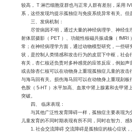
较高， T 淋巴细胞亚群也与正常人群有差别，采用 
系，这些发现均提示孤独症与免疫系统异常有关。但
三、发病机制：
尽管病因不明，通过大量的神经病理学、神经生
射体层摄影（ PET ）、功能性核磁共振成像（ fM
常；在神经病理学方面，通过动物模型研究，一些研
状，是控制人类情感和攻击行为的皮层下中枢，社会
有关，杏仁核还负责对多种感觉的应答反应，例如声
或去除杏仁核可以在动物身上重现孤独症儿童的攻击
与海马回有关。损伤海马回可以在动物身上重现刻板行
色胺（ 5-HT ）水平加高、血浆中肾上腺素和去
突破。
四、 临床表现：
与其他广泛性发育障碍一样，孤独症主要表现为
儿童发育的不同时期表现有所不同，同时在智力、感
1. 社会交流障碍 交流障碍是孤独症的核心症