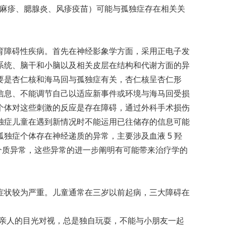
R （麻疹、腮腺炎、风疹疫苗）可能与孤独症存在相关关
育障碍性疾病。首先在神经影象学方面，采用正电子发
现边缘系统、脑干和小脑以及相关皮层在结构和代谢方面的异
要是杏仁核和海马回与孤独症有关，杏仁核呈杏仁形
信息、不能调节自己以适应新事件或环境与海马回受损
个体对这些刺激的反应是存在障碍，通过外科手术损伤
独症儿童在遇到新情况时不能运用已往储存的信息可能
独症个体存在神经递质的异常，主要涉及血液 5 羟
经介质异常，这些异常的进一步阐明有可能带来治疗学的
症状较为严重。儿童通常在三岁以前起病，三大障碍在
与亲人的目光对视，总是独自玩耍，不能与小朋友一起