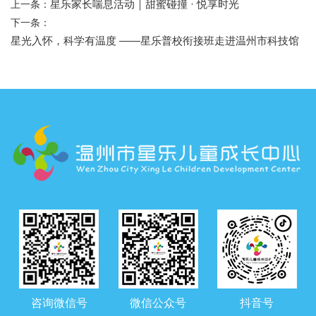
星乐家长喘息活动｜甜蜜碰撞 · 悦享时光
上一条：
下一条：
星光入怀，科学有温度 ——星乐普校衔接班走进温州市科技馆
咨询微信号
微信公众号
抖音号