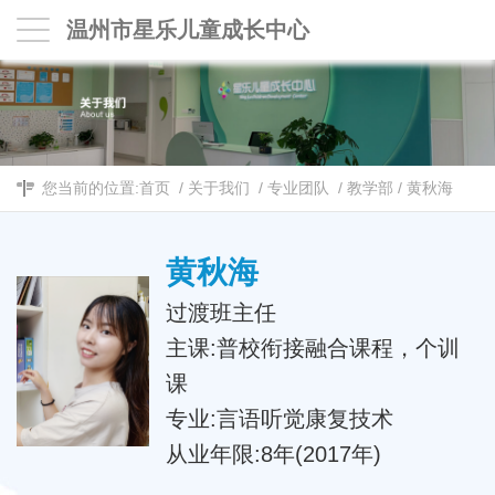
温州市星乐儿童成长中心
您当前的位置:
首页
/
关于我们
/
专业团队
/
教学部
/
黄秋海
黄秋海
过渡班主任
主课:普校衔接融合课程，个训
课
专业:言语听觉康复技术
从业年限:8年(2017年)