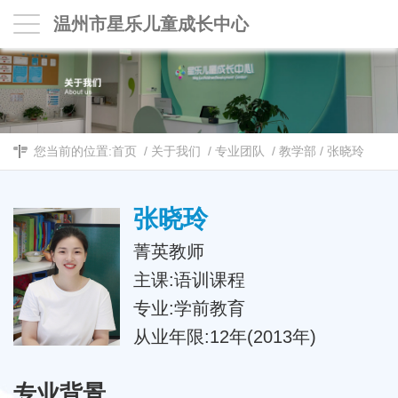
温州市星乐儿童成长中心
您当前的位置:
首页
/
关于我们
/
专业团队
/
教学部
/
张晓玲
张晓玲
菁英教师
主课:语训课程
专业:学前教育
从业年限:12年(2013年)
专业背景