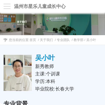
温州市星乐儿童成长中心
您当前的位置:
首页
/
关于我们
/
专业团队
/
教学部
/
吴小叶
吴小叶
新秀教师
主课:个训课
学历:本科
毕业院校:长春大学
专业背景